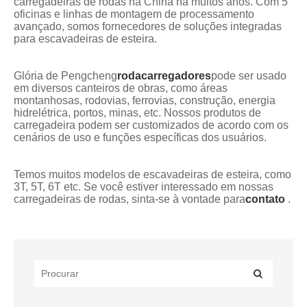
carregadeiras de rodas na China há muitos anos. Com 5
oficinas e linhas de montagem de processamento
avançado, somos fornecedores de soluções integradas
para escavadeiras de esteira.
Glória de Pengcheng
roda
carregadores
pode ser usado
em diversos canteiros de obras, como áreas
montanhosas, rodovias, ferrovias, construção, energia
hidrelétrica, portos, minas, etc. Nossos produtos de
carregadeira podem ser customizados de acordo com os
cenários de uso e funções específicas dos usuários.
Temos muitos modelos de escavadeiras de esteira, como
3T, 5T, 6T etc. Se você estiver interessado em nossas
carregadeiras de rodas, sinta-se à vontade para
contato
.