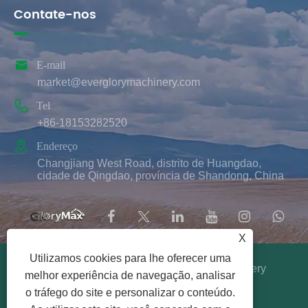
Contate-nos

E-mail
market@everglorymachinery.com

Tel
+86-18153282520

Endereço
Changjiang West Road, distrito de Huangdao,
cidade de Qingdao, província de Shandong, China
X
Utilizamos cookies para lhe oferecer uma
Copyright © 2025 Qingdao Ever Glory Machinery
melhor experiência de navegação, analisar
Co., Ltd. Todos os direitos reservados.
o tráfego do site e personalizar o conteúdo.
Links
|
Sitemap
|
RSS
|
XML
|
política de