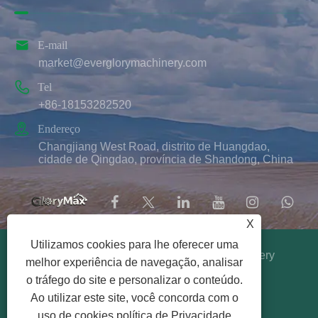

E-mail
market@everglorymachinery.com

Tel
+86-18153282520

Endereço
Changjiang West Road, distrito de Huangdao,
cidade de Qingdao, província de Shandong, China
X
Utilizamos cookies para lhe oferecer uma
Copyright © 2025 Qingdao Ever Glory Machinery
melhor experiência de navegação, analisar
Co., Ltd. Todos os direitos reservados.
o tráfego do site e personalizar o conteúdo.
Links
|
Sitemap
|
RSS
|
XML
|
política de
Ao utilizar este site, você concorda com o
Privacidade
uso de cookies.
política de Privacidade