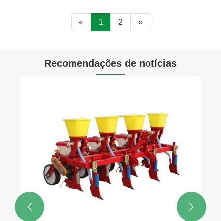
«
1
2
»
Recomendações de notícias

