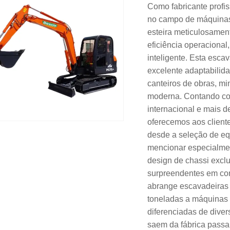
Como fabricante profi
no campo de máquinas 
esteira meticulosament
eficiência operacional
inteligente. Esta esca
excelente adaptabilid
canteiros de obras, mi
moderna. Contando com
internacional e mais d
oferecemos aos client
desde a seleção de eq
mencionar especialmen
design de chassi exclu
surpreendentes em con
abrange escavadeiras 
toneladas a máquinas
diferenciadas de dive
saem da fábrica passa