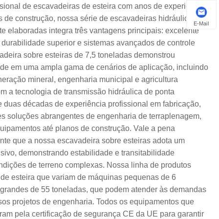
ssional de escavadeiras de esteira com anos de experiência
de construção, nossa série de escavadeiras hidráulicas de
E-Mail
e elaboradas integra três vantagens principais: excelente
, durabilidade superior e sistemas avançados de controle
vadeira sobre esteiras de 7,5 toneladas demonstrou
ade em uma ampla gama de cenários de aplicação, incluindo
neração mineral, engenharia municipal e agricultura
 a tecnologia de transmissão hidráulica de ponta
e duas décadas de experiência profissional em fabricação,
es soluções abrangentes de engenharia de terraplenagem,
uipamentos até planos de construção. Vale a pena
te que a nossa escavadeira sobre esteiras adota um
sivo, demonstrando estabilidade e transitabilidade
dições de terreno complexas. Nossa linha de produtos
de esteira que variam de máquinas pequenas de 6
 grandes de 55 toneladas, que podem atender às demandas
rsos projetos de engenharia. Todos os equipamentos que
ram pela certificação de segurança CE da UE para garantir