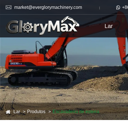

market@everglorymachinery.com

+8
Lar
Lar
Produtos
Escavadeira de esteira