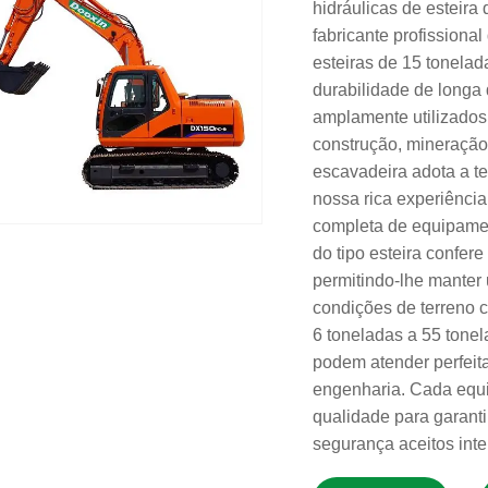
hidráulicas de esteir
fabricante profissiona
esteiras de 15 tonelad
durabilidade de longa 
amplamente utilizados
construção, mineração
escavadeira adota a te
nossa rica experiência
completa de equipamen
do tipo esteira confe
permitindo-lhe manter
condições de terreno
6 toneladas a 55 tonel
podem atender perfeit
engenharia. Cada equi
qualidade para garant
segurança aceitos int