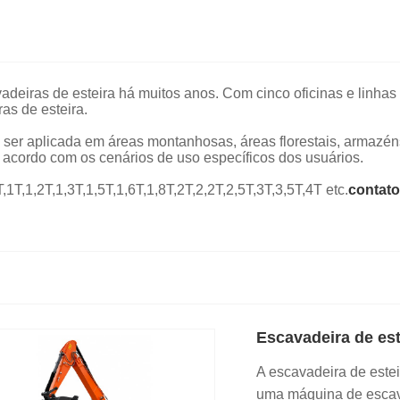
vadeiras de esteira há muitos anos. Com cinco oficinas e lin
as de esteira.
 ser aplicada em áreas montanhosas, áreas florestais, armazén
 acordo com os cenários de uso específicos dos usuários.
T,1,2T,1,3T,1,5T,1,6T,1,8T,2T,2,2T,2,5T,3T,3,5T,4T etc.
contato
Escavadeira de es
A escavadeira de este
uma máquina de escava